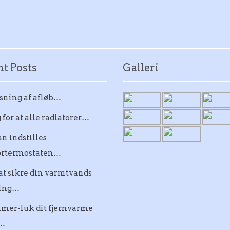
t Posts
Galleri
sning af afløb…
 for at alle radiatorer…
n indstilles
ortermostaten…
at sikre din varmtvands
ning…
mer-luk dit fjernvarme
…