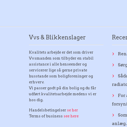
Vvs & Blikkenslager
Recen
Kvalitets arbejde er det som driver
Ren
Vvsmanden som tilbyder en stabil
assistance i alle henseender og
Sørg
servicerer lige så gerne private
Såda
husstande som boligforeninger og
erhverv.
radiat
Vi passer godt på din bolig og du får
udført kvalitetsarbejde medens vi er
For 
hos dig.
forsy
Handelsbetingelser
se her
Som
Terms of business
see here
anlæg