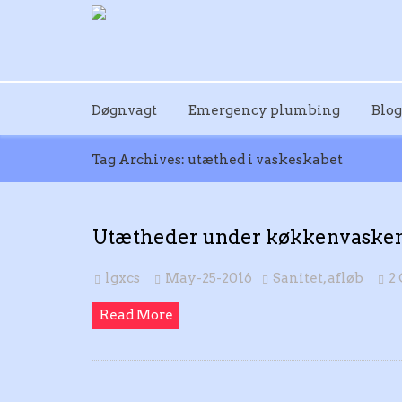
Døgnvagt
Emergency plumbing
Blog
Tag Archives: utæthed i vaskeskabet
Utætheder under køkkenvasken
lgxcs
May-25-2016
Sanitet, afløb
2
Read More