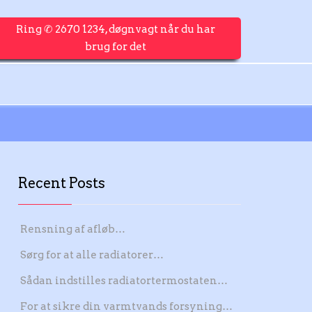
Ring ✆ 2670 1234, døgnvagt når du har
brug for det
Recent Posts
Rensning af afløb…
Sørg for at alle radiatorer…
Sådan indstilles radiatortermostaten…
For at sikre din varmtvands forsyning…