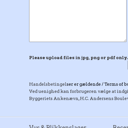
Please upload files in jpg, png or pdf only.
Handelsbetingel
ser er gældende /
Terms of b
Ved uenighed kan forbrugeren vælge at indgiv
Byggeriets Ankenævn, H.C. Andersens Boulev
Vvs & Blikkenslager
Recen