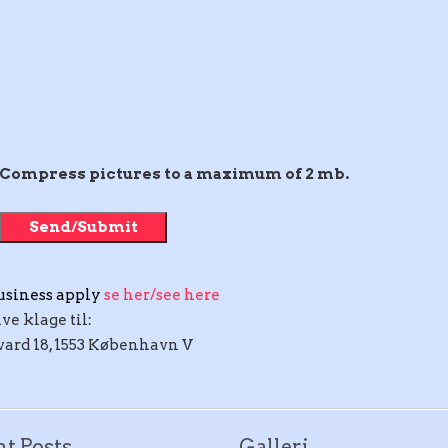
Compress pictures to a maximum of 2 mb.
usiness apply
se her/see here
e klage til:
ard 18, 1553 København V
t Posts
Galleri