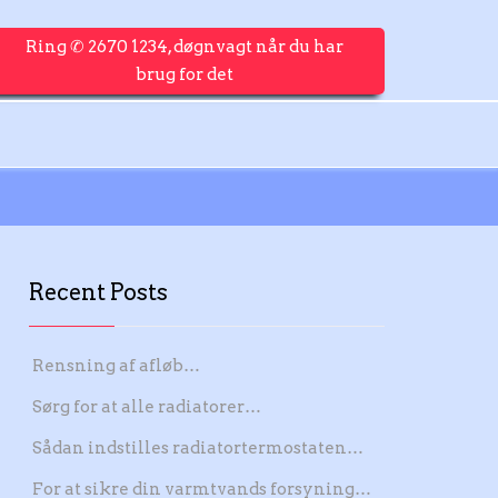
Ring ✆ 2670 1234, døgnvagt når du har
brug for det
Recent Posts
Rensning af afløb…
Sørg for at alle radiatorer…
Sådan indstilles radiatortermostaten…
For at sikre din varmtvands forsyning…