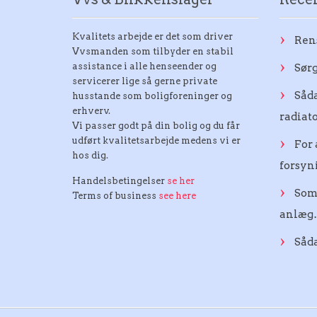
Kvalitets arbejde er det som driver
Ren
Vvsmanden som tilbyder en stabil
assistance i alle henseender og
Sørg
servicerer lige så gerne private
Såda
husstande som boligforeninger og
erhverv.
radiat
Vi passer godt på din bolig og du får
udført kvalitetsarbejde medens vi er
For 
hos dig.
forsy
Handelsbetingelser
se her
Som
Terms of business
see here
anlæg
Såd