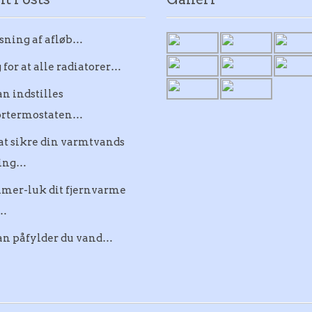
sning af afløb…
 for at alle radiatorer…
n indstilles
ortermostaten…
at sikre din varmtvands
ning…
mer-luk dit fjernvarme
…
an påfylder du vand…