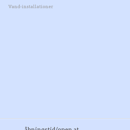
Vand-installationer
åbningstid/open at