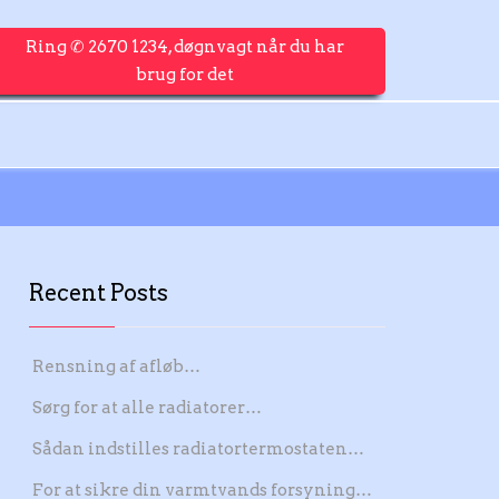
Ring ✆ 2670 1234, døgnvagt når du har
brug for det
Recent Posts
Rensning af afløb…
Sørg for at alle radiatorer…
Sådan indstilles radiatortermostaten…
For at sikre din varmtvands forsyning…