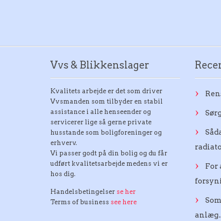
Vvs & Blikkenslager
Recen
Kvalitets arbejde er det som driver
Ren
Vvsmanden som tilbyder en stabil
assistance i alle henseender og
Sørg
servicerer lige så gerne private
Såda
husstande som boligforeninger og
erhverv.
radiat
Vi passer godt på din bolig og du får
udført kvalitetsarbejde medens vi er
For 
hos dig.
forsy
Handelsbetingelser
se her
Som
Terms of business
see here
anlæg