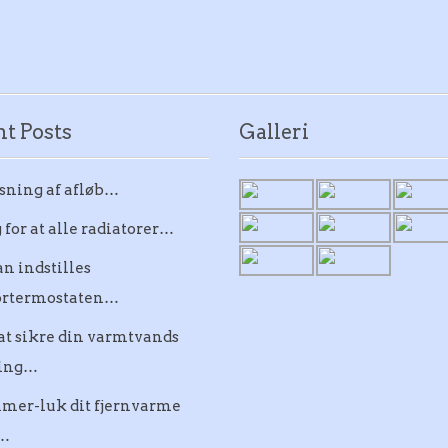
t Posts
Galleri
sning af afløb…
 for at alle radiatorer…
n indstilles
ortermostaten…
at sikre din varmtvands
ning…
mer-luk dit fjernvarme
…