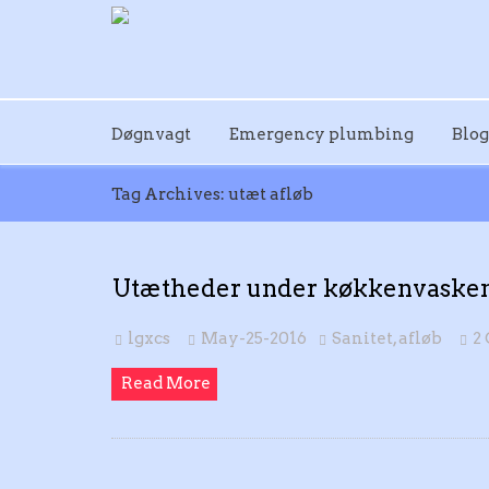
Døgnvagt
Emergency plumbing
Blog
Tag Archives: utæt afløb
Utætheder under køkkenvasken
lgxcs
May-25-2016
Sanitet, afløb
2
Read More