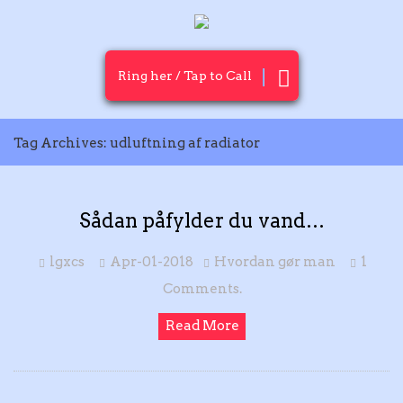
Ring her / Tap to Call
Tag Archives: udluftning af radiator
Sådan påfylder du vand…
lgxcs
Apr-01-2018
Hvordan gør man
1
Comments.
Read More