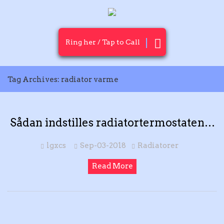
Ring her / Tap to Call
Tag Archives: radiator varme
Sådan indstilles radiatortermostaten…
lgxcs
Sep-03-2018
Radiatorer
Read More