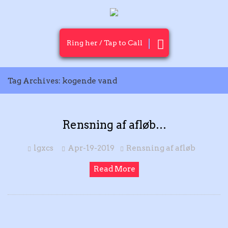
Ring her / Tap to Call
Tag Archives: kogende vand
Rensning af afløb…
lgxcs
Apr-19-2019
Rensning af afløb
Read More