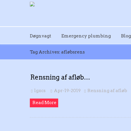
Døgnvagt
Emergency plumbing
Blog
Tag Archives: afløbsrens
Rensning af afløb…
lgxcs
Apr-19-2019
Rensning af afløb
Read More