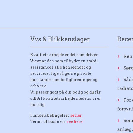
Vvs & Blikkenslager
Recen
Kvalitets arbejde er det som driver
Ren
Vvsmanden som tilbyder en stabil
assistance i alle henseender og
Sørg
servicerer lige så gerne private
Såda
husstande som boligforeninger og
erhverv.
radiat
Vi passer godt på din bolig og du får
udført kvalitetsarbejde medens vi er
For 
hos dig.
forsy
Handelsbetingelser
se her
Som
Terms of business
see here
anlæg