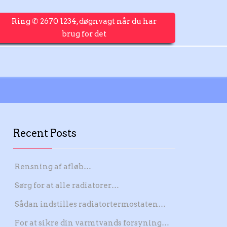
Ring ✆ 2670 1234, døgnvagt når du har
brug for det
Recent Posts
Rensning af afløb…
Sørg for at alle radiatorer…
Sådan indstilles radiatortermostaten…
For at sikre din varmtvands forsyning…