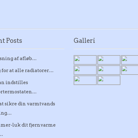
t Posts
Galleri
sning af afløb…
 for at alle radiatorer…
n indstilles
ortermostaten…
at sikre din varmtvands
ning…
mer-luk dit fjernvarme
…